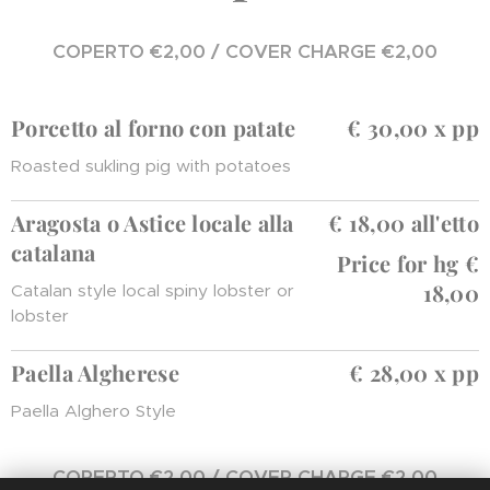
COPERTO €2,00 / COVER CHARGE €2,00
Porcetto al forno con patate
€ 30,00 x pp
Roasted sukling pig with potatoes
Aragosta o Astice locale alla
€ 18,00 all'etto
catalana
Price for hg €
18,00
Catalan style local spiny lobster or
lobster
Paella Algherese
€ 28,00 x pp
Paella Alghero Style
COPERTO €2,00 / COVER CHARGE €2,00